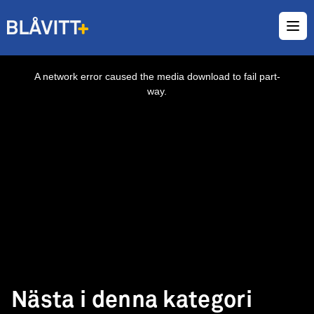
Ope
This
is
a
A network error caused the media download to fail part-
modal
window.
way.
Nästa i denna kategori