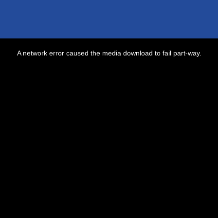
A network error caused the media download to fail part-way.