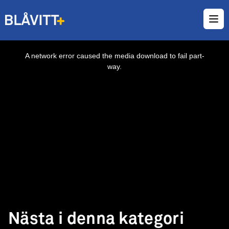
Ope
This
is
a
A network error caused the media download to fail part-
modal
window.
way.
Nästa i denna kategori