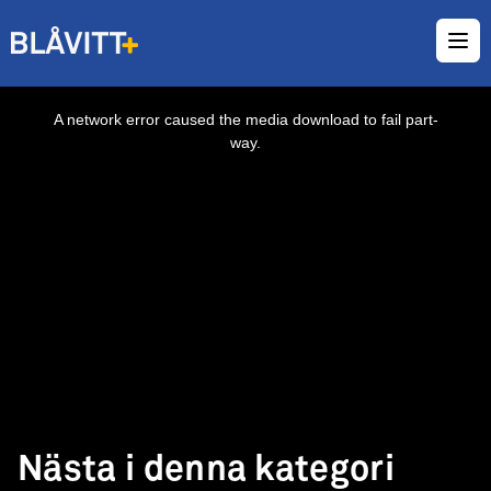
Ope
This
is
a
A network error caused the media download to fail part-
modal
window.
way.
Nästa i denna kategori