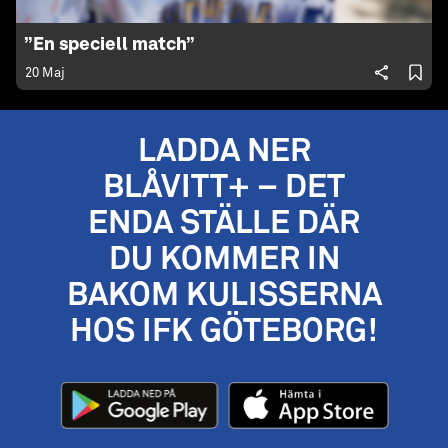
”En speciell match”
20 Maj
LADDA NER
BLÅVITT+ – DET
ENDA STÄLLE DÄR
DU KOMMER IN
BAKOM KULISSERNA
HOS IFK GÖTEBORG!