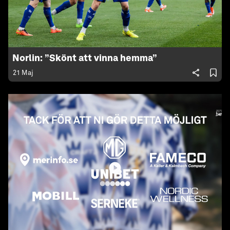
Norlin: ”Skönt att vinna hemma”
21 Maj