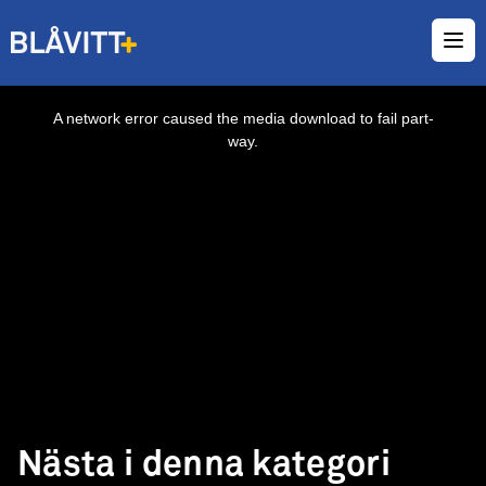
Ope
This
is
a
A network error caused the media download to fail part-
modal
window.
way.
Nästa i denna kategori