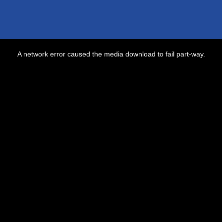
A network error caused the media download to fail part-way.