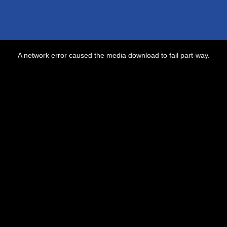
A network error caused the media download to fail part-way.