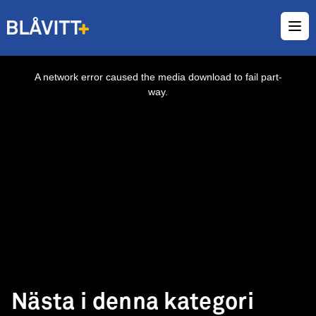
Ope
This
is
a
A network error caused the media download to fail part-
modal
window.
way.
Nästa i denna kategori