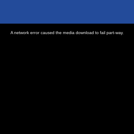
A network error caused the media download to fail part-way.