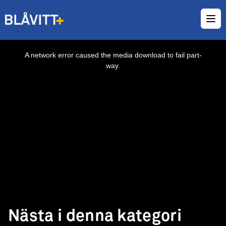
Ope
This
is
a
A network error caused the media download to fail part-
modal
window.
way.
Nästa i denna kategori