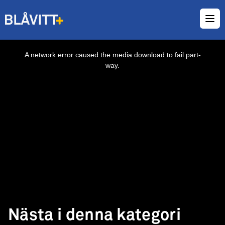
Ope
This
is
a
A network error caused the media download to fail part-
modal
window.
way.
Nästa i denna kategori