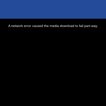
A network error caused the media download to fail part-way.