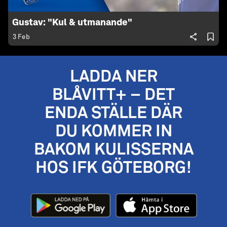
Gustav: "Kul & utmanande"
3 Feb
LADDA NER
BLÅVITT+ – DET
ENDA STÄLLE DÄR
DU KOMMER IN
BAKOM KULISSERNA
HOS IFK GÖTEBORG!