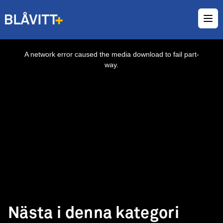
Ope
This
is
a
A network error caused the media download to fail part-
modal
window.
way.
Nästa i denna kategori