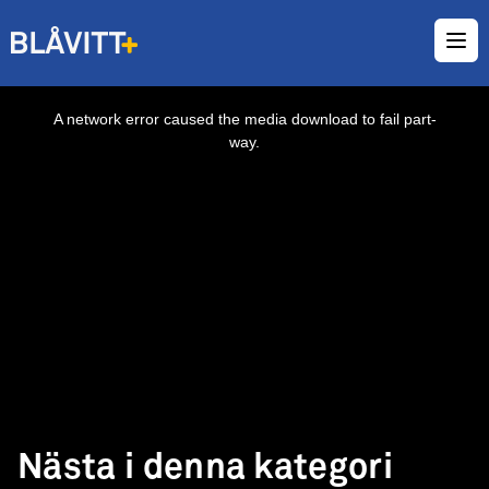
Ope
This
is
a
A network error caused the media download to fail part-
modal
window.
way.
Nästa i denna kategori