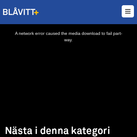
Ope
This
is
a
A network error caused the media download to fail part-
modal
window.
way.
Nästa i denna kategori