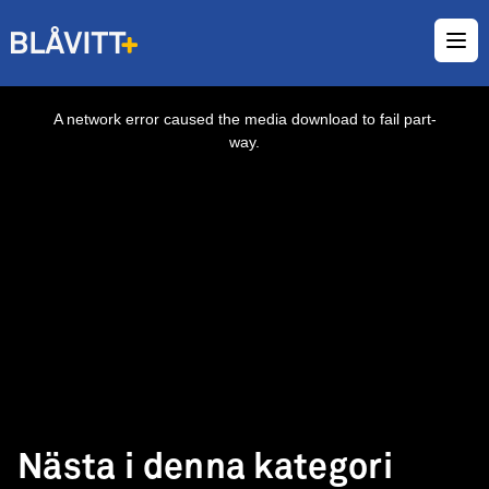
Ope
This
is
a
A network error caused the media download to fail part-
modal
window.
way.
Nästa i denna kategori