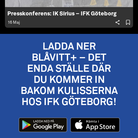
Presskonferens: IK Sirius – IFK Göteborg
16 Maj
LADDA NER
BLÅVITT+ – DET
ENDA STÄLLE DÄR
DU KOMMER IN
BAKOM KULISSERNA
HOS IFK GÖTEBORG!