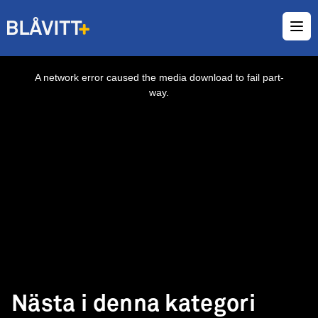
Ope
This
is
a
A network error caused the media download to fail part-
modal
window.
way.
Nästa i denna kategori