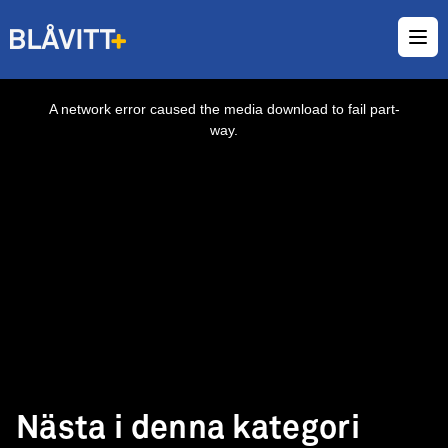
Ope
This
is
a
A network error caused the media download to fail part-
modal
window.
way.
Nästa i denna kategori