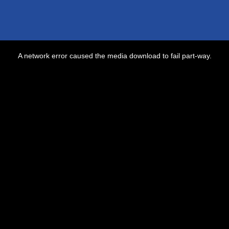
A network error caused the media download to fail part-way.