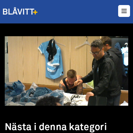
Ope
Loaded
:
Unmute
2.80%
Nästa i denna kategori