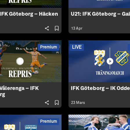
 IFK Göteborg – Häcken
U21: IFK Göteborg – Ga
13 Apr
LIVE
Premium
 Vålerenga – IFK
IFK Göteborg – IK Odd
rg
23 Mars
Premium