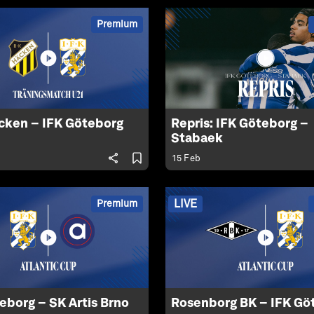
Premium
cken – IFK Göteborg
Repris: IFK Göteborg –
Stabaek
15 Feb
LIVE
Premium
eborg – SK Artis Brno
Rosenborg BK – IFK Gö