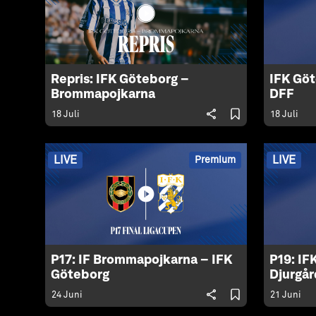
Repris: IFK Göteborg –
IFK Göt
Brommapojkarna
DFF
18 Juli
18 Juli
LIVE
LIVE
Premium
P17: IF Brommapojkarna – IFK
P19: IF
Göteborg
Djurgår
24 Juni
21 Juni