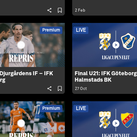
2 Feb
LIVE
Premium
 Djurgårdens IF – IFK
Final U21: IFK Göteborg
rg
Halmstads BK
27 Oct
LIVE
Premium