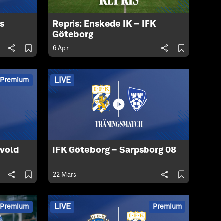
is
Repris: Enskede IK – IFK
Göteborg
6 Apr
LIVE
Premium
evold
IFK Göteborg – Sarpsborg 08
22 Mars
LIVE
Premium
Premium