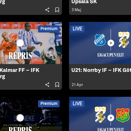
rg
Upsala SK
3 Maj
LIVE
Premium
 Kalmar FF – IFK
U21: Norrby IF – IFK G
rg
21 Apr
LIVE
Premium