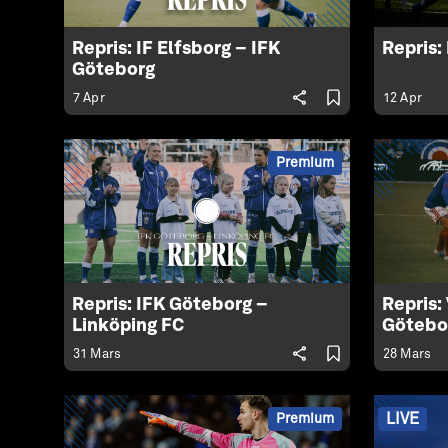
Repris: IF Elfsborg – IFK
Repris:
Göteborg
7 Apr
12 Apr
Premium
Repris: IFK Göteborg –
Repris:
Linköping FC
Götebo
31 Mars
28 Mars
LIVE
Premium