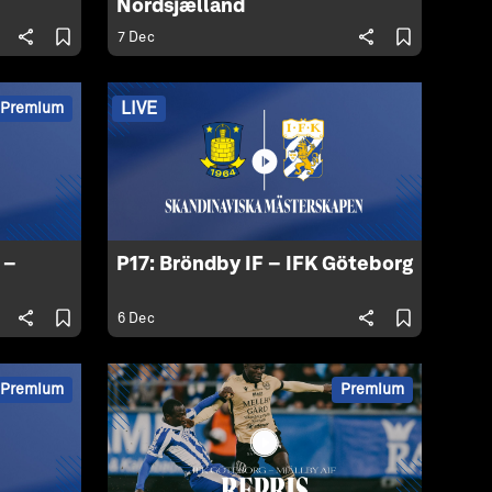
Nordsjælland
7 Dec
LIVE
Premium
 –
P17: Bröndby IF – IFK Göteborg
6 Dec
Premium
Premium