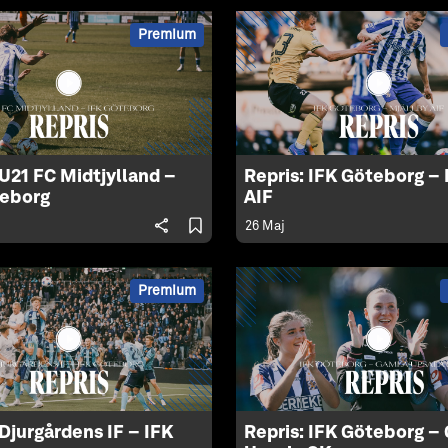
Premium
 U21 FC Midtjylland –
Repris: IFK Göteborg – 
teborg
AIF
26 Maj
Premium
 Djurgårdens IF – IFK
Repris: IFK Göteborg –