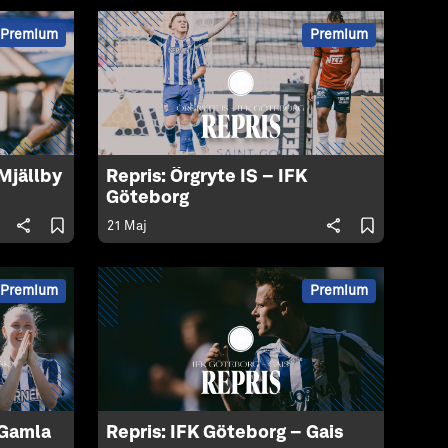
Premium
Premium
Mjällby
Repris: Örgryte IS – IFK
Göteborg
21 Maj
Premium
Premium
 Gamla
Repris: IFK Göteborg – Gais