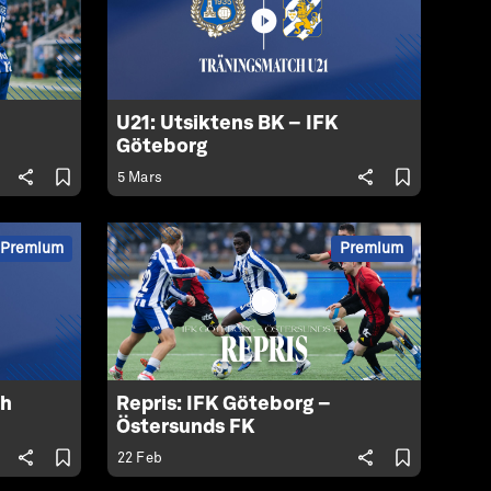
U21: Utsiktens BK – IFK
Göteborg
5 Mars
Premium
Premium
th
Repris: IFK Göteborg –
Östersunds FK
22 Feb