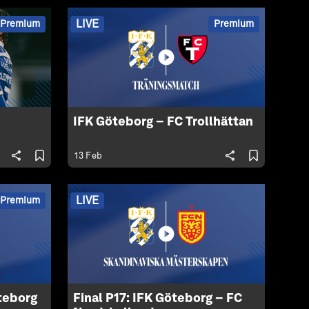
LIVE
Premium
Premium
IFK Göteborg – FC Trollhättan
13 Feb
LIVE
Premium
teborg
Final P17: IFK Göteborg – FC